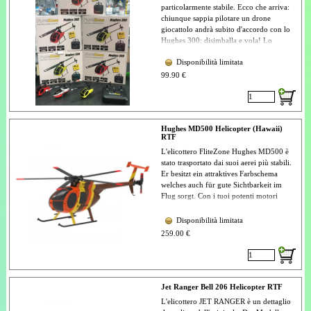
particolarmente stabile. Ecco che arriva:
chiunque sappia pilotare un drone
giocattolo andrà subito d'accordo con lo
Hughes 300: disimballa e vola! Lo
Hughes 300 beneficia chiaramente del
Disponibilità limitata
rapido sviluppo della tecnologia dei
droni. Funzioni come il decollo
99.90 €
automatico e l'atterraggio automatico con
la semplice pressione di un pulsante sono
altrettanto possibili quanto l'hovering
stabile quando si abbassa semplicemente
Hughes MD500 Helicopter (Hawaii)
il trasmettitore: fantastico!
RTF
L'elicottero FliteZone Hughes MD500 è
stato trasportato dai suoi aerei più stabili.
Er besitzt ein attraktives Farbschema
welches auch für gute Sichtbarkeit im
Flug sorgt. Con i tuoi potenti motori
brushless, un rotore da 320 mm, un
raggio di azione collettivo e un flusso di
Disponibilità limitata
228 g è anche per il volo in libertà.
259.00 €
Aupacken und Fliegen! Die Hughes
MD500 profitiert eindeutig von der
rasanten Entwicklung der
Drohnentechnologie. Funktionen wie
Jet Ranger Bell 206 Helicopter RTF
Auto-Starten und Auto-Landen auf
L'elicottero JET RANGER è un dettaglio
Knopfdruck sind ebenso möglich wie der