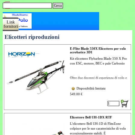
Vai ai contenuti
Salta menù
Menu
Cerca
Chi
Link
Contatti
Home
Carrello
siamo
fornitori
Elicotteri riproduzioni
E-Flite Blade 550X Elicottero per volo
acrobatico 3D1
Kit elicottero Flybarless Blade 550 X Pro
con ESC, motore, BEC e pale Carbonio
Oltre due decenni di esperienza di volo e
progettazione sono confluiti nello
sviluppo del Blade 550 X. Ogni
Disponibilità limitata
componente, fino ai dadi e ai bulloni, è
549.00 €
stato scelto o progettato con un unico
obiettivo in mente: offrirti una macchina
3D senza compromessi, delle dimensioni
di un 550, che non ha eguali. Sia la
versione kit che quella combo del Blade
Elicottero Bell UH-1DX RTF
550 X sono pronte per il montaggio con
L'elicottero Bell UH-1D di FliteZone
motore, regolatore di velocità e BEC.
colpisce per le sue caratteristiche di volo
Il modello 550 X è una macchina da
eccezionalmente stabili. È