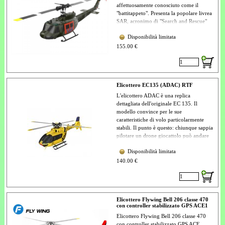
brivido senza compromessi che offre le
affettuosamente conosciuto come il
prestazioni che i piloti di elicottero esperti
"battitappeto". Presenta la popolare livrea
richiedono.
SAR, acronimo di "Search and Rescue"
(ricerca e soccorso). Il rotore principale
Disponibilità limitata
ha un diametro di 315 mm, è azionato da
un potente motore brushless ed è dotato
155.00 €
di controllo del passo collettivo. Pertanto,
è adatto al volo all'aperto, anche con
vento debole.
Elicottero EC135 (ADAC) RTF
L'elicottero ADAC è una replica
dettagliata dell'originale EC 135. Il
modello convince per le sue
caratteristiche di volo particolarmente
stabili. Il punto è questo: chiunque sappia
pilotare un drone giocattolo può andare
subito d'accordo con l'elicottero ADAC:
Disponibilità limitata
disfa le valigie e vola! L’elicottero ADAC
beneficia chiaramente del rapido
140.00 €
sviluppo della tecnologia dei droni. Sono
possibili funzioni come l'avvio
automatico e l'atterraggio automatico
premendo un pulsante, così come il volo
Elicottero Flywing Bell 206 classe 470
stazionario stabile semplicemente
con controller stabilizzato GPS ACE1
appoggiando il trasmettitore: fantastico!
Elicottero Flywing Bell 206 classe 470
con controller stabilizzato GPS ACE